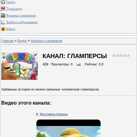
Спорт
Транспорт
Фильмы и анимация
Хобби и образование
Юмор
Главная
»
Видео
»
Фильмы и анимация
КАНАЛ: ГЛАМПЕРСЫ
Просмотры
: 0
Рейтинг
: 0.0
Забавные история из жизни смешных человечков гламперсов.
Видео этого канала
:
Доставка пиццы