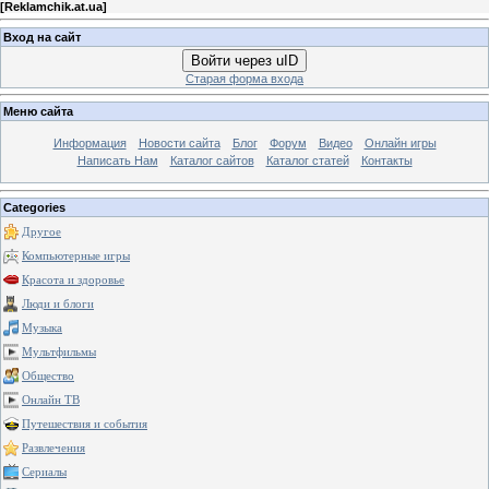
[
Reklamchik.at.ua
]
Вход на сайт
Войти через uID
Старая форма входа
Меню сайта
Информация
Новости сайта
Блог
Форум
Видео
Онлайн игры
Написать Нам
Каталог сайтов
Каталог статей
Контакты
Categories
Другое
Компьютерные игры
Красота и здоровье
Люди и блоги
Музыка
Мультфильмы
Общество
Онлайн ТВ
Путешествия и события
Развлечения
Сериалы