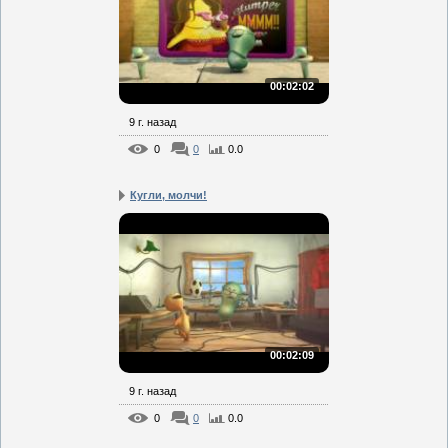
00:02:02
9 г. назад
0
0
0.0
Кугли, молчи!
00:02:09
9 г. назад
0
0
0.0