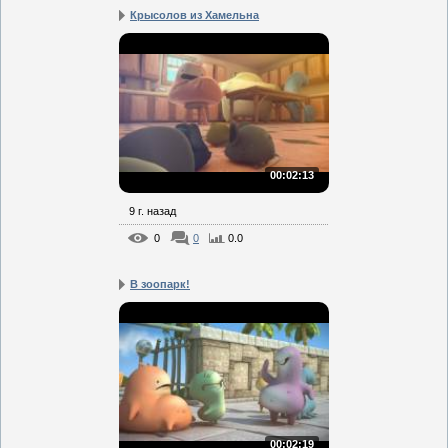
Крысолов из Хамельна
00:02:13
9 г. назад
0
0
0.0
В зоопарк!
00:02:19