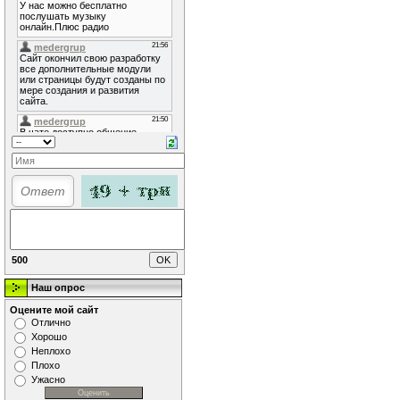
500
Наш опрос
Оцените мой сайт
Отлично
Хорошо
Неплохо
Плохо
Ужасно