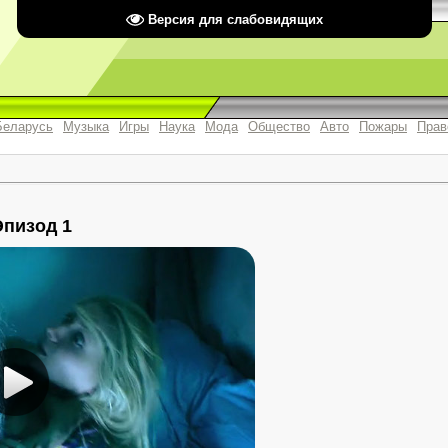
Версия для слабовидящих
Беларусь
Музыка
Игры
Наука
Мода
Общество
Авто
Пожары
Прав
Эпизод 1