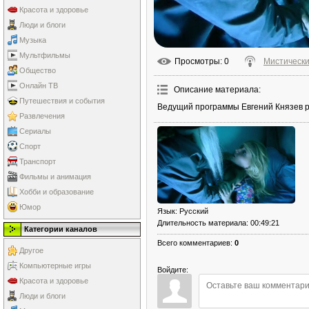
Красота и здоровье
Люди и блоги
Музыка
Мультфильмы
Просмотры
: 0
Мистически
Общество
Онлайн ТВ
Описание материала
:
Путешествия и события
Ведущий программы Евгений Князев р
Развлечения
Сериалы
Спорт
Транспорт
Фильмы и анимация
Хобби и образование
Юмор
Язык
: Русский
Длительность материала
: 00:49:21
Категории каналов
Всего комментариев
:
0
Другое
Компьютерные игры
Войдите:
Красота и здоровье
Люди и блоги