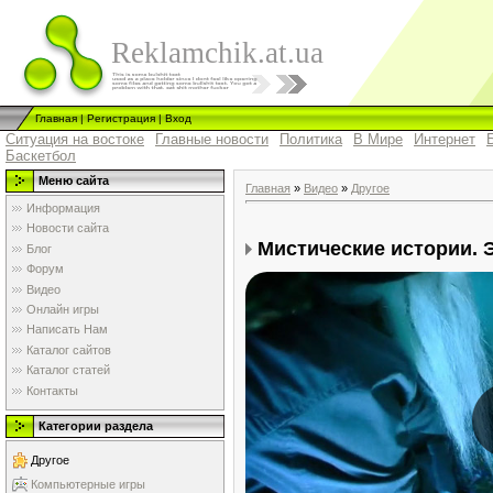
Reklamchik.at.ua
Главная
|
Регистрация
|
Вход
Ситуация на востоке
Главные новости
Политика
В Мире
Интернет
Баскетбол
Меню сайта
Главная
»
Видео
»
Другое
Информация
Новости сайта
Мистические истории. 
Блог
Форум
Видео
Онлайн игры
Написать Нам
Каталог сайтов
Каталог статей
Контакты
Категории раздела
Другое
Компьютерные игры