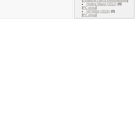
[
Правила сайта.Информация
]
Hotline Miami (2012)
(0)
[
PC игры
]
HITMAN (2015)
(0)
[
PC игры
]