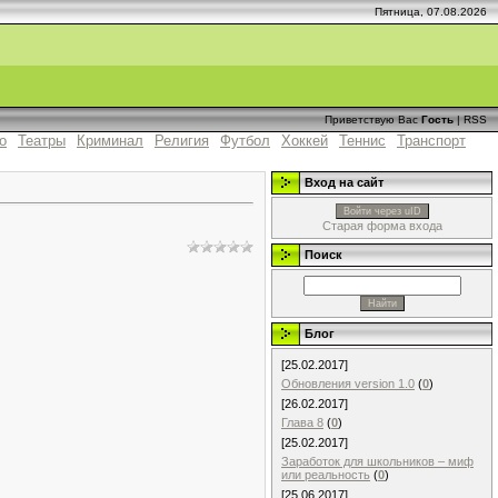
Пятница, 07.08.2026
Приветствую Вас
Гость
|
RSS
о
Театры
Криминал
Религия
Футбол
Хоккей
Теннис
Транспорт
Вход на сайт
Войти через uID
Старая форма входа
Поиск
Блог
[25.02.2017]
Обновления version 1.0
(
0
)
[26.02.2017]
Глава 8
(
0
)
[25.02.2017]
Заработок для школьников – миф
или реальность
(
0
)
[25.06.2017]