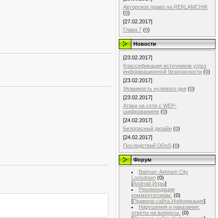
Авторское право на REKLAMCHIK
(
0
)
[27.02.2017]
Глава 7
(
0
)
Новости
[23.02.2017]
Классификация источников угроз
информационной безопасности
(
0
)
[23.02.2017]
Уязвимость нулевого дня
(
0
)
[23.02.2017]
Атаки на сети с WEP-
шифрованием
(
0
)
[24.02.2017]
Безопасный дизайн
(
0
)
[24.02.2017]
Последствий DDoS
(
0
)
Форум
Batman: Arkham City
Lockdown
(0)
[
Android Игры
]
Рекомендации
комментаторам.
(0)
[
Правила сайта.Информация
]
Нарушения и наказания:
ответы на вопросы.
(0)