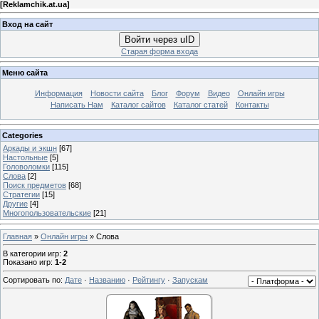
[
Reklamchik.at.ua
]
Вход на сайт
Войти через uID
Старая форма входа
Меню сайта
Информация
Новости сайта
Блог
Форум
Видео
Онлайн игры
Написать Нам
Каталог сайтов
Каталог статей
Контакты
Categories
Аркады и экшн
[67]
Настольные
[5]
Головоломки
[115]
Слова
[2]
Поиск предметов
[68]
Стратегии
[15]
Другие
[4]
Многопользовательские
[21]
Главная
»
Онлайн игры
» Слова
В категории игр
:
2
Показано игр
:
1-2
Сортировать по
:
Дате
·
Названию
·
Рейтингу
·
Запускам